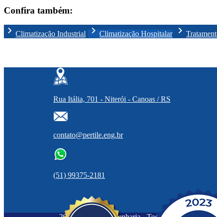
Confira também:
chevron_right
chevron_right
chevron_right
Climatização Industrial
Climatização Hospitalar
Tratament
Rua Itália, 701 - Niterói - Canoas / RS
contato@pertile.eng.br
(51) 99375-2181
2026 ©
Pertile Engenharia
- Todos os direitos rese