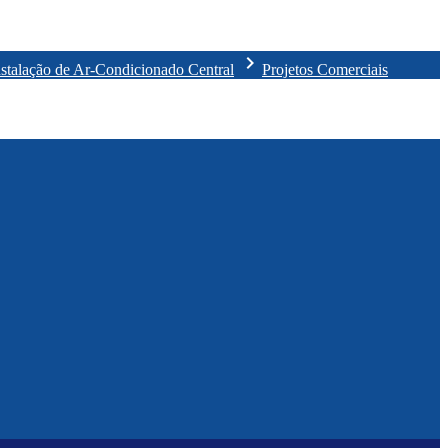
chevron_right
nstalação de Ar-Condicionado Central
Projetos Comerciais