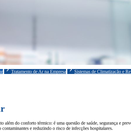
chevron_right
chevron_right
ar
Tratamento de Ar na Empresa
Sistemas de Climatização e Re
ar
ito além do conforto térmico: é uma questão de saúde, segurança e prev
 contaminantes e reduzindo o risco de infecções hospitalares.