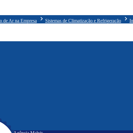
chevron_right
chevron_right
o de Ar na Empresa
Sistemas de Climatização e Refrigeração
I
rvados -
Agência Malvis