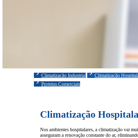
chevron_right
chevron_right
Climatização Industrial
Climatização Hospital
chevron_right
Projetos Comerciais
Climatização Hospital
Nos ambientes hospitalares, a climatização vai mu
asseguram a renovação constante do ar, eliminando